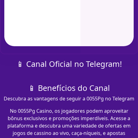
📱 Canal Oficial no Telegram!
📱 Benefícios do Canal
Descubra as vantagens de seguir a 0055Pg no Telegram
No 0055Pg Casino, os jogadores podem aproveitar
bônus exclusivos e promoções imperdíveis. Acesse a
plataforma e descubra uma variedade de ofertas em
jogos de cassino ao vivo, caça-níqueis, e apostas