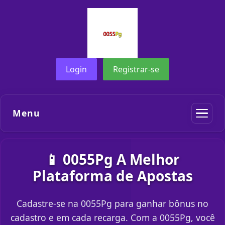
Login
Registrar-se
Menu
📱 0055Pg A Melhor
Plataforma de Apostas
Cadastre-se na 0055Pg para ganhar bônus no
cadastro e em cada recarga. Com a 0055Pg, você