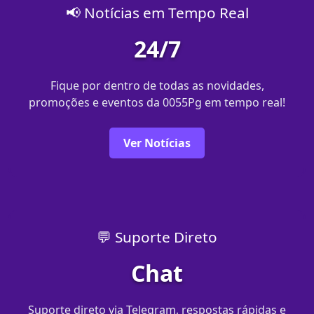
📢 Notícias em Tempo Real
24/7
Fique por dentro de todas as novidades,
promoções e eventos da 0055Pg em tempo real!
Ver Notícias
💬 Suporte Direto
Chat
Suporte direto via Telegram, respostas rápidas e