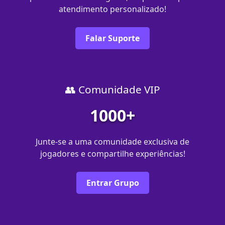
atendimento personalizado!
Falar Suporte
👥 Comunidade VIP
1000+
Junte-se a uma comunidade exclusiva de
jogadores e compartilhe experiências!
Entrar Grupo