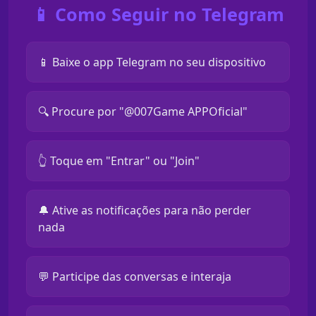
📱 Como Seguir no Telegram
📱 Baixe o app Telegram no seu dispositivo
🔍 Procure por "@007Game APPOficial"
👆 Toque em "Entrar" ou "Join"
🔔 Ative as notificações para não perder
nada
💬 Participe das conversas e interaja