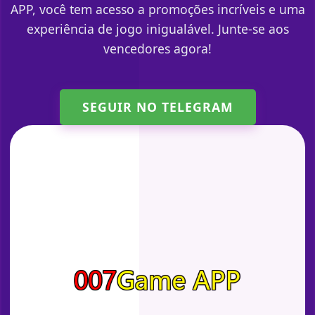
APP, você tem acesso a promoções incríveis e uma
experiência de jogo inigualável. Junte-se aos
vencedores agora!
SEGUIR NO TELEGRAM