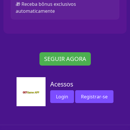
🎁 Receba bônus exclusivos
automaticamente
SEGUIR AGORA
Acessos
Login
Registrar-se