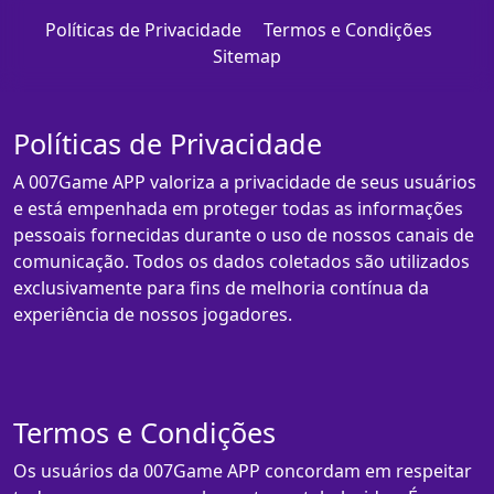
Políticas de Privacidade
Termos e Condições
Sitemap
Políticas de Privacidade
A 007Game APP valoriza a privacidade de seus usuários
e está empenhada em proteger todas as informações
pessoais fornecidas durante o uso de nossos canais de
comunicação. Todos os dados coletados são utilizados
exclusivamente para fins de melhoria contínua da
experiência de nossos jogadores.
Termos e Condições
Os usuários da 007Game APP concordam em respeitar