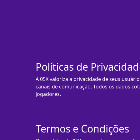
Políticas de Privacida
A 05X valoriza a privacidade de seus usuár
canais de comunicação. Todos os dados cole
jogadores.
Termos e Condições