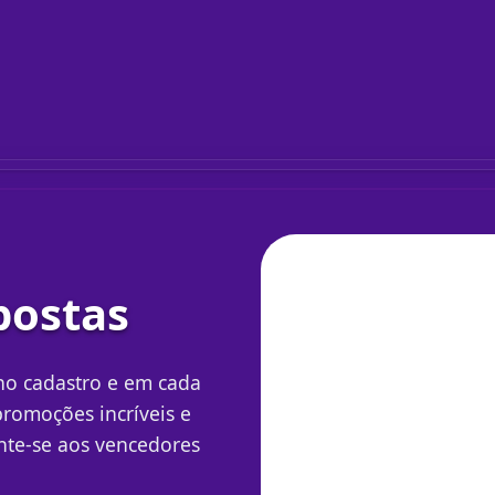
postas
no cadastro e em cada
promoções incríveis e
unte-se aos vencedores