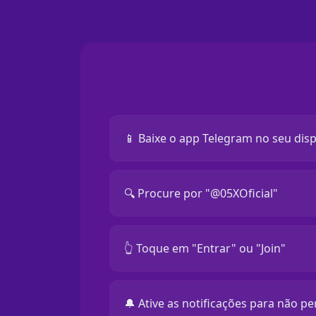
📱 Baixe o app Telegram no seu disp
🔍 Procure por "@05XOficial"
👆 Toque em "Entrar" ou "Join"
🔔 Ative as notificações para não p