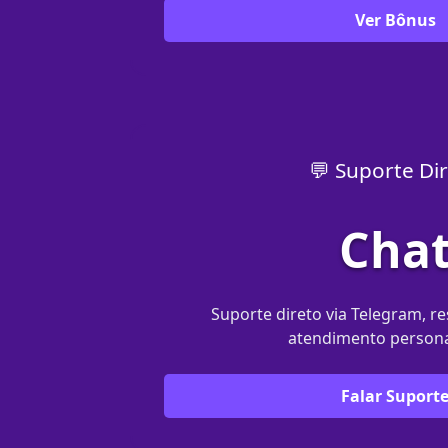
Ver Bônus
💬 Suporte Di
Cha
Suporte direto via Telegram, r
atendimento persona
Falar Suport