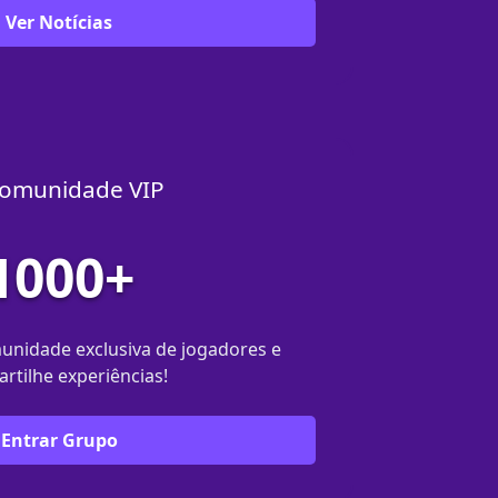
Ver Notícias
Comunidade VIP
1000+
unidade exclusiva de jogadores e
rtilhe experiências!
Entrar Grupo