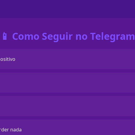
📱 Como Seguir no Telegram
ositivo
erder nada