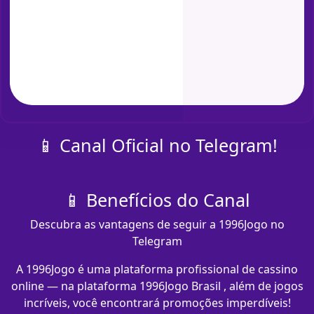
📱 Canal Oficial no Telegram!
📱 Benefícios do Canal
Descubra as vantagens de seguir a 1996Jogo no
Telegram
A 1996Jogo é uma plataforma profissional de cassino
online — na plataforma 1996Jogo Brasil , além de jogos
incríveis, você encontrará promoções imperdíveis!