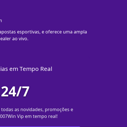
m
 apostas esportivas, e oferece uma ampla
ealer ao vivo.
cias em Tempo Real
24/7
e todas as novidades, promoções e
2007Win Vip em tempo real!