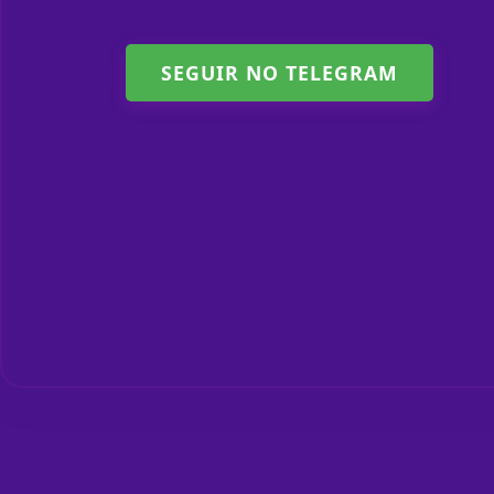
SEGUIR NO TELEGRAM