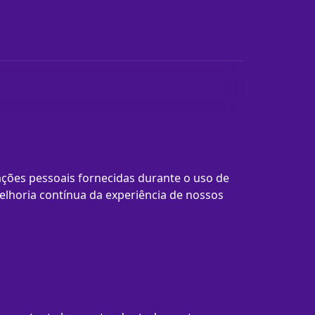
ações pessoais fornecidas durante o uso de
elhoria contínua da experiência de nossos