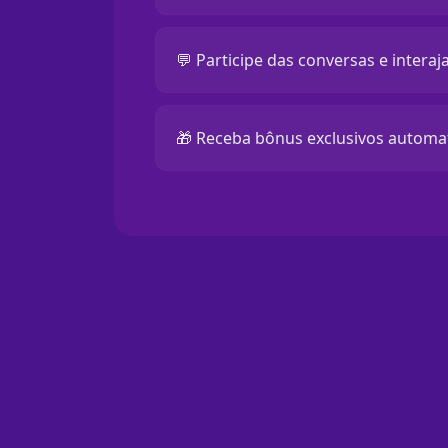
💬 Participe das conversas e interaj
🎁 Receba bônus exclusivos autom