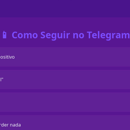
📱 Como Seguir no Telegram
ositivo
l"
erder nada