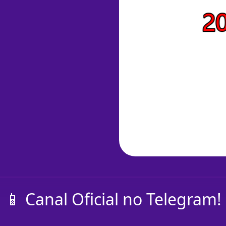
📱 Canal Oficial no Telegram!