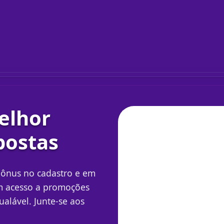
elhor
postas
bônus no cadastro e em
em acesso a promoções
ualável. Junte-se aos