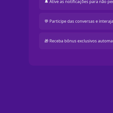
🔔 Ative as notificações para não p
💬 Participe das conversas e interaj
🎁 Receba bônus exclusivos autom