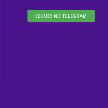
SEGUIR NO TELEGRAM