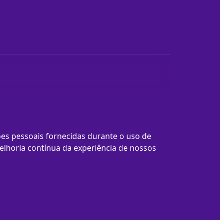
es pessoais fornecidas durante o uso de
elhoria contínua da experiência de nossos