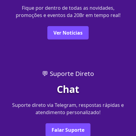
Fique por dentro de todas as novidades,
promoções e eventos da 20Br em tempo real!
Ver Notícias
💬 Suporte Direto
Chat
Suporte direto via Telegram, respostas rápidas e
atendimento personalizado!
Falar Suporte