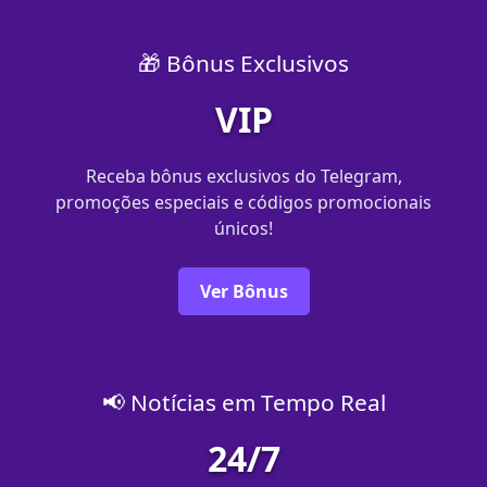
🎁 Bônus Exclusivos
VIP
Receba bônus exclusivos do Telegram,
promoções especiais e códigos promocionais
únicos!
Ver Bônus
📢 Notícias em Tempo Real
24/7