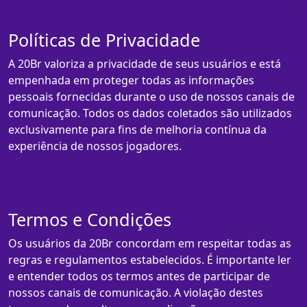
Políticas de Privacidade
A 20Br valoriza a privacidade de seus usuários e está
empenhada em proteger todas as informações
pessoais fornecidas durante o uso de nossos canais de
comunicação. Todos os dados coletados são utilizados
exclusivamente para fins de melhoria contínua da
experiência de nossos jogadores.
Termos e Condições
Os usuários da 20Br concordam em respeitar todas as
regras e regulamentos estabelecidos. É importante ler
e entender todos os termos antes de participar de
nossos canais de comunicação. A violação destes