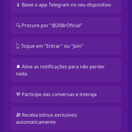
📱 Baixe o app Telegram no seu dispositivo
🔍 Procure por "@20BrOficial"
👆 Toque em "Entrar" ou "Join"
🔔 Ative as notificações para não perder
nada
💬 Participe das conversas e interaja
🎁 Receba bônus exclusivos
automaticamente