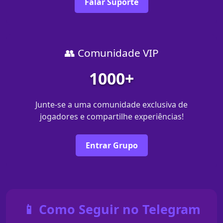
Falar Suporte
👥 Comunidade VIP
1000+
Junte-se a uma comunidade exclusiva de
jogadores e compartilhe experiências!
Entrar Grupo
📱 Como Seguir no Telegram