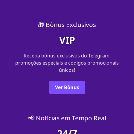
🎁 Bônus Exclusivos
VIP
Receba bônus exclusivos do Telegram,
promoções especiais e códigos promocionais
únicos!
Ver Bônus
📢 Notícias em Tempo Real
24/7