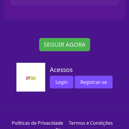
SEGUIR AGORA
Acessos
Login
Registrar-se
Políticas de Privacidade
Termos e Condições