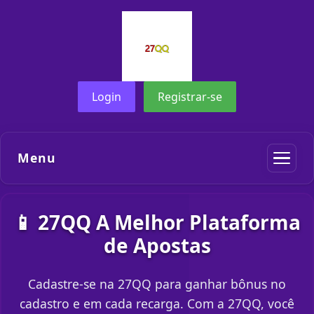
Login
Registrar-se
Menu
📱 27QQ A Melhor Plataforma
de Apostas
Cadastre-se na 27QQ para ganhar bônus no
cadastro e em cada recarga. Com a 27QQ, você