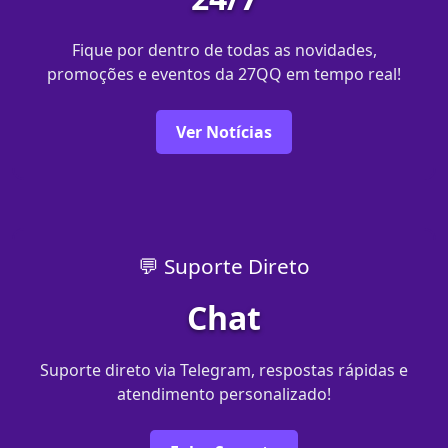
Fique por dentro de todas as novidades,
promoções e eventos da 27QQ em tempo real!
Ver Notícias
💬 Suporte Direto
Chat
Suporte direto via Telegram, respostas rápidas e
atendimento personalizado!