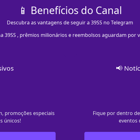
📱 Benefícios do Canal
Descubra as vantagens de seguir a 39SS no Telegram
na 39SS , prêmios milionários e reembolsos aguardam por v
sivos
📢 Notí
m, promoções especiais
Fique por dentro d
s únicos!
eventos 