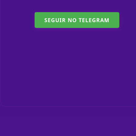
SEGUIR NO TELEGRAM