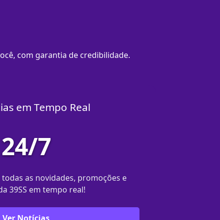
ocê, com garantia de credibilidade.
cias em Tempo Real
24/7
e todas as novidades, promoções e
da 39SS em tempo real!
Ver Notícias