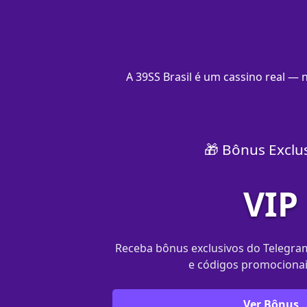
A 39SS Brasil é um cassino real — 
🎁 Bônus Exclu
VIP
Receba bônus exclusivos do Telegra
e códigos promocionai
Ver Bônus