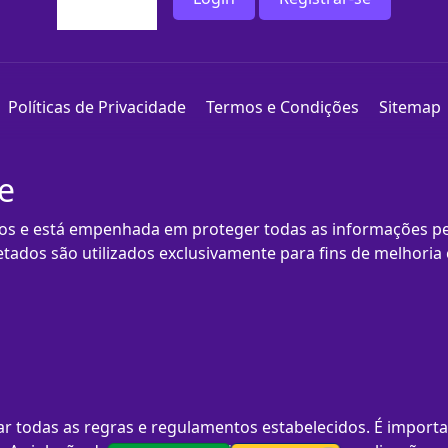
Políticas de Privacidade
Termos e Condições
Sitemap
de
rios e está empenhada em proteger todas as informações p
tados são utilizados exclusivamente para fins de melhoria
 todas as regras e regulamentos estabelecidos. É importa