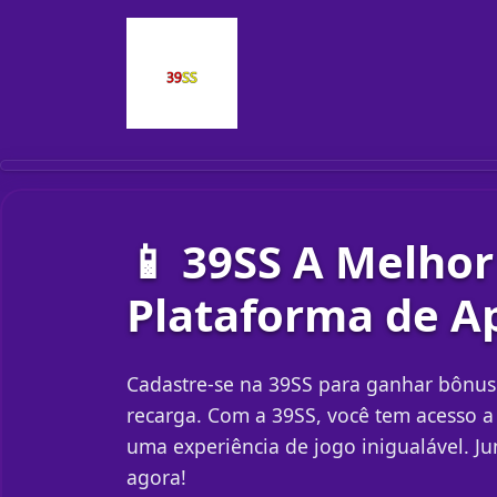
📱 39SS A Melhor
Plataforma de A
Cadastre-se na 39SS para ganhar bônus
recarga. Com a 39SS, você tem acesso a
uma experiência de jogo inigualável. J
agora!