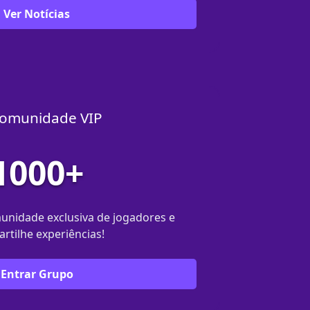
Ver Notícias
Comunidade VIP
1000+
unidade exclusiva de jogadores e
rtilhe experiências!
Entrar Grupo