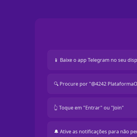
📱 Baixe o app Telegram no seu disp
🔍 Procure por "@4242 PlataformaOf
👆 Toque em "Entrar" ou "Join"
🔔 Ative as notificações para não p