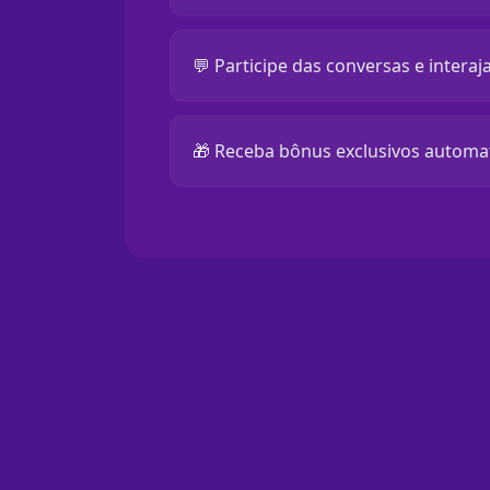
💬 Participe das conversas e interaj
🎁 Receba bônus exclusivos autom