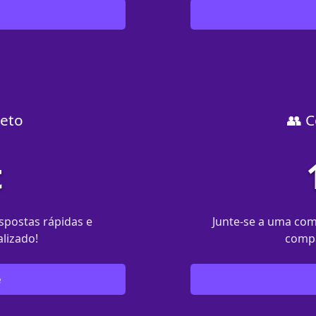
reto
👥 
t
espostas rápidas e
Junte-se a uma com
lizado!
compa
e