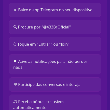
📱 Baixe o app Telegram no seu dispositivo
🔍 Procure por "@433BrOficial"
👆 Toque em "Entrar" ou "Join"
🔔 Ative as notificações para não perder
nada
💬 Participe das conversas e interaja
🎁 Receba bônus exclusivos
automaticamente