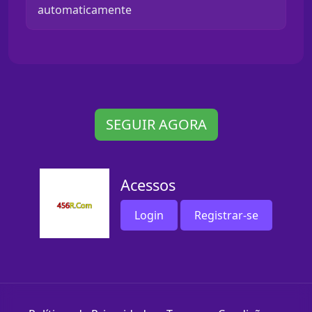
automaticamente
SEGUIR AGORA
Acessos
Login
Registrar-se