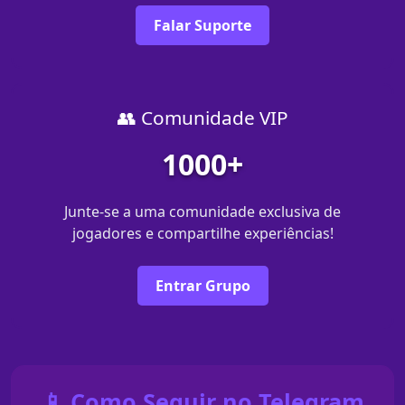
Falar Suporte
👥 Comunidade VIP
1000+
Junte-se a uma comunidade exclusiva de
jogadores e compartilhe experiências!
Entrar Grupo
📱 Como Seguir no Telegram