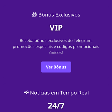
🎁 Bônus Exclusivos
VIP
Receba bônus exclusivos do Telegram,
promoções especiais e códigos promocionais
únicos!
Ver Bônus
📢 Notícias em Tempo Real
24/7