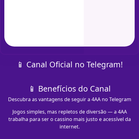
📱 Canal Oficial no Telegram!
📱 Benefícios do Canal
Descubra as vantagens de seguir a 4AA no Telegram
Jogos simples, mas repletos de diversão — a 4AA
trabalha para ser o cassino mais justo e acessível da
internet.