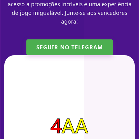
acesso a promoções incríveis e uma experiência
de jogo inigualável. Junte-se aos vencedores
agora!
SEGUIR NO TELEGRAM