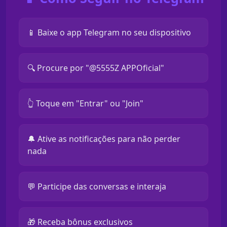
📱 Baixe o app Telegram no seu dispositivo
🔍 Procure por "@5555Z APPOficial"
👆 Toque em "Entrar" ou "Join"
🔔 Ative as notificações para não perder
nada
💬 Participe das conversas e interaja
🎁 Receba bônus exclusivos