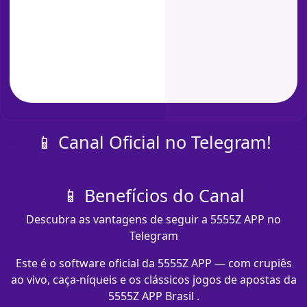
📱 Canal Oficial no Telegram!
📱 Benefícios do Canal
Descubra as vantagens de seguir a 5555Z APP no
Telegram
Este é o software oficial da 5555Z APP — com crupiês
ao vivo, caça-níqueis e os clássicos jogos de apostas da
5555Z APP Brasil .