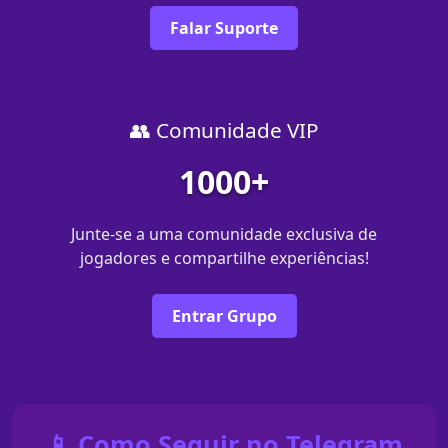
Falar Suporte
👥 Comunidade VIP
1000+
Junte-se a uma comunidade exclusiva de
jogadores e compartilhe experiências!
Entrar Grupo
📱 Como Seguir no Telegram