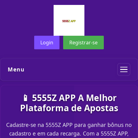
Login
Registrar-se
Menu
📱 5555Z APP A Melhor
Plataforma de Apostas
Cadastre-se na 5555Z APP para ganhar bônus no
cadastro e em cada recarga. Com a 5555Z APP,