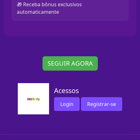
🎁 Receba bônus exclusivos
automaticamente
SEGUIR AGORA
Acessos
Login
Registrar-se