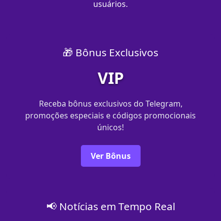
usuários.
🎁 Bônus Exclusivos
VIP
Receba bônus exclusivos do Telegram,
promoções especiais e códigos promocionais
únicos!
Ver Bônus
📢 Notícias em Tempo Real