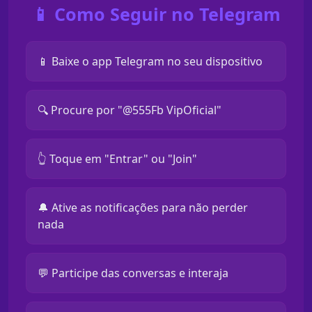
📱 Como Seguir no Telegram
📱 Baixe o app Telegram no seu dispositivo
🔍 Procure por "@555Fb VipOficial"
👆 Toque em "Entrar" ou "Join"
🔔 Ative as notificações para não perder
nada
💬 Participe das conversas e interaja