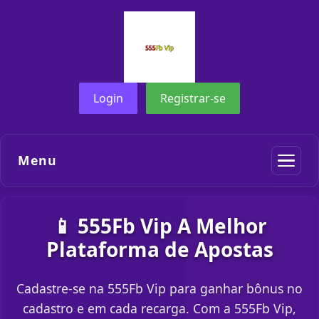
Login
Registrar-se
Menu
📱 555Fb Vip A Melhor
Plataforma de Apostas
Cadastre-se na 555Fb Vip para ganhar bônus no
cadastro e em cada recarga. Com a 555Fb Vip,