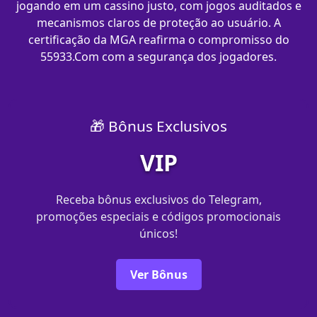
jogando em um cassino justo, com jogos auditados e
mecanismos claros de proteção ao usuário. A
certificação da MGA reafirma o compromisso do
55933.Com com a segurança dos jogadores.
🎁 Bônus Exclusivos
VIP
Receba bônus exclusivos do Telegram,
promoções especiais e códigos promocionais
únicos!
Ver Bônus