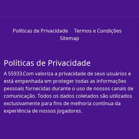
Políticas de Privacidade
Termos e Condições
Sitemap
Políticas de Privacidade
A 55933.Com valoriza a privacidade de seus usuários e
está empenhada em proteger todas as informações
pessoais fornecidas durante o uso de nossos canais de
comunicação. Todos os dados coletados são utilizados
exclusivamente para fins de melhoria contínua da
experiência de nossos jogadores.