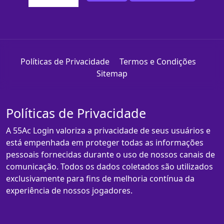
Políticas de Privacidade
Termos e Condições
Sitemap
Políticas de Privacidade
A 55Ac Login valoriza a privacidade de seus usuários e
está empenhada em proteger todas as informações
pessoais fornecidas durante o uso de nossos canais de
comunicação. Todos os dados coletados são utilizados
exclusivamente para fins de melhoria contínua da
experiência de nossos jogadores.