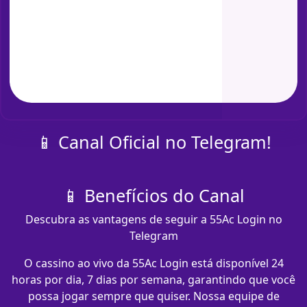
📱 Canal Oficial no Telegram!
📱 Benefícios do Canal
Descubra as vantagens de seguir a 55Ac Login no
Telegram
O cassino ao vivo da 55Ac Login está disponível 24
horas por dia, 7 dias por semana, garantindo que você
possa jogar sempre que quiser. Nossa equipe de