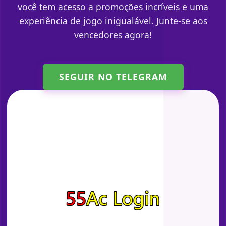
você tem acesso a promoções incríveis e uma
experiência de jogo inigualável. Junte-se aos
vencedores agora!
SEGUIR NO TELEGRAM