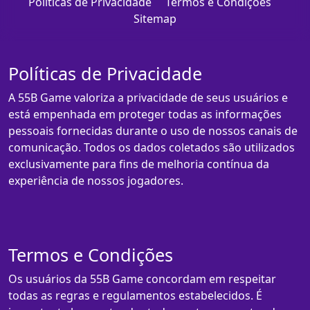
Políticas de Privacidade
Termos e Condições
Sitemap
Políticas de Privacidade
A 55B Game valoriza a privacidade de seus usuários e
está empenhada em proteger todas as informações
pessoais fornecidas durante o uso de nossos canais de
comunicação. Todos os dados coletados são utilizados
exclusivamente para fins de melhoria contínua da
experiência de nossos jogadores.
Termos e Condições
Os usuários da 55B Game concordam em respeitar
todas as regras e regulamentos estabelecidos. É