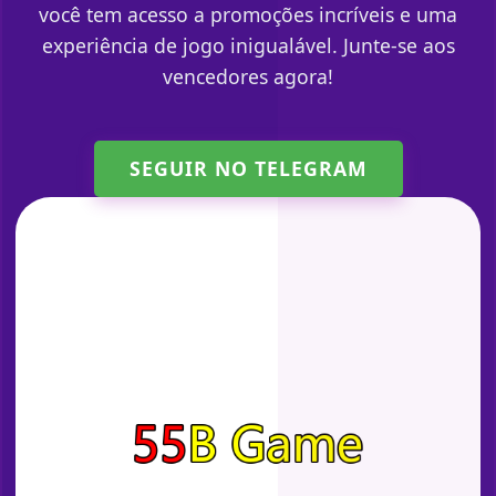
você tem acesso a promoções incríveis e uma
experiência de jogo inigualável. Junte-se aos
vencedores agora!
SEGUIR NO TELEGRAM