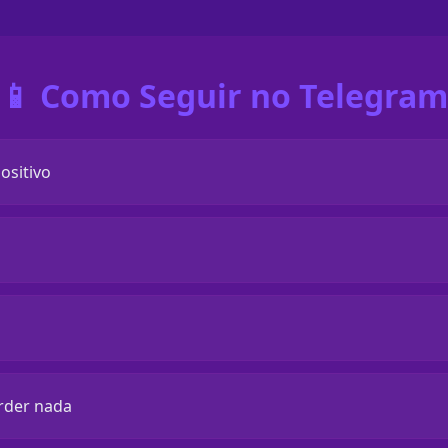
📱 Como Seguir no Telegram
ositivo
erder nada