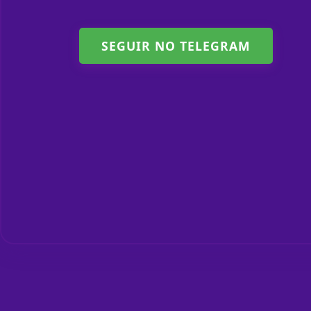
SEGUIR NO TELEGRAM