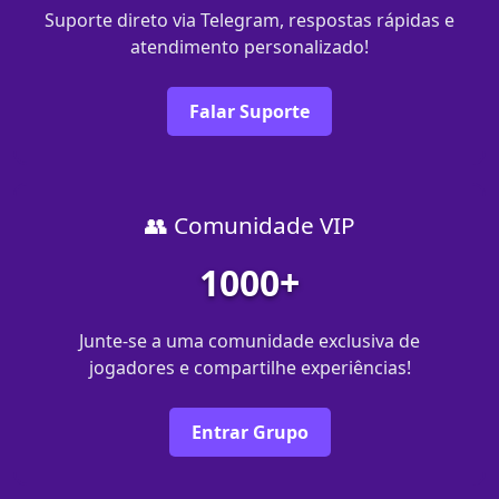
Suporte direto via Telegram, respostas rápidas e
atendimento personalizado!
Falar Suporte
👥 Comunidade VIP
1000+
Junte-se a uma comunidade exclusiva de
jogadores e compartilhe experiências!
Entrar Grupo