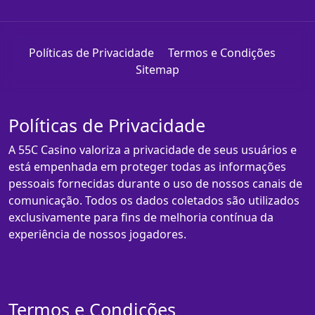
Políticas de Privacidade
Termos e Condições
Sitemap
Políticas de Privacidade
A 55C Casino valoriza a privacidade de seus usuários e
está empenhada em proteger todas as informações
pessoais fornecidas durante o uso de nossos canais de
comunicação. Todos os dados coletados são utilizados
exclusivamente para fins de melhoria contínua da
experiência de nossos jogadores.
Termos e Condições