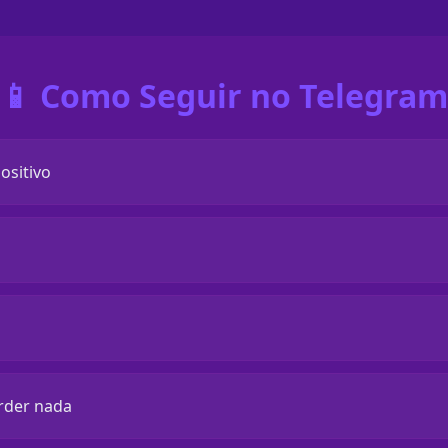
📱 Como Seguir no Telegram
ositivo
erder nada