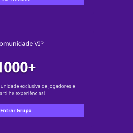
Comunidade VIP
1000+
unidade exclusiva de jogadores e
rtilhe experiências!
Entrar Grupo