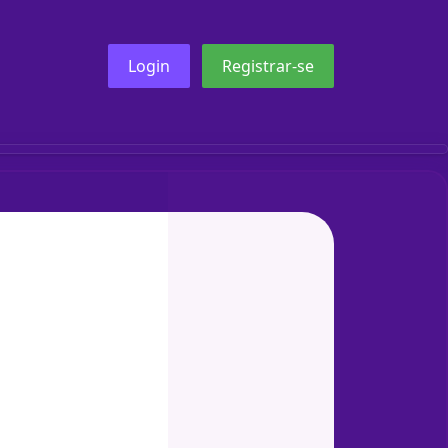
Login
Registrar-se