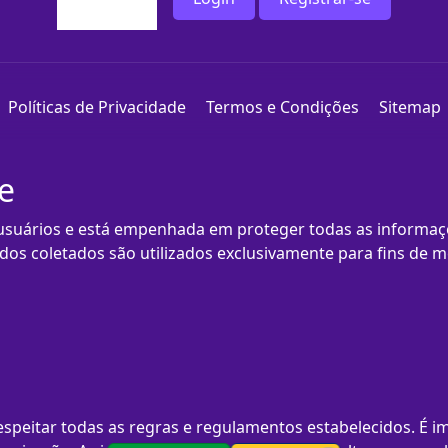
Políticas de Privacidade
Termos e Condições
Sitemap
de
 usuários e está empenhada em proteger todas as informaç
os coletados são utilizados exclusivamente para fins de m
eitar todas as regras e regulamentos estabelecidos. É im