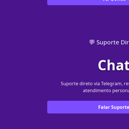
💬 Suporte Di
Cha
Suporte direto via Telegram, r
atendimento persona
Falar Suport