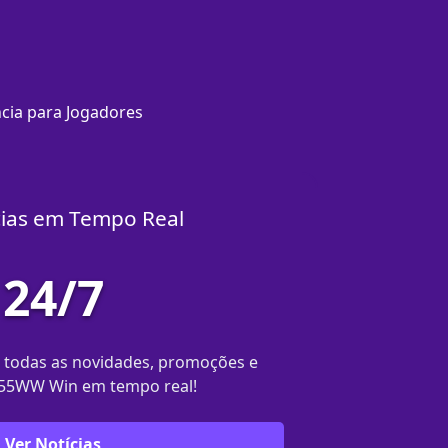
m
cia para Jogadores
cias em Tempo Real
24/7
e todas as novidades, promoções e
 55WW Win em tempo real!
Ver Notícias