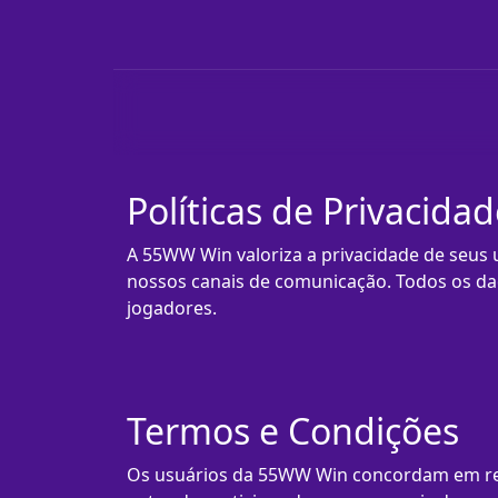
Políticas de Privacida
A 55WW Win valoriza a privacidade de seus
nossos canais de comunicação. Todos os dad
jogadores.
Termos e Condições
Os usuários da 55WW Win concordam em resp