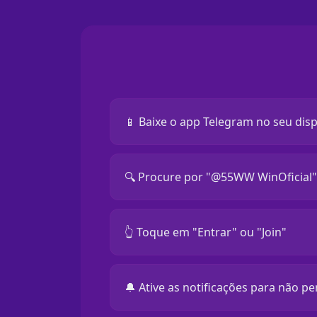
📱 Baixe o app Telegram no seu disp
🔍 Procure por "@55WW WinOficial"
👆 Toque em "Entrar" ou "Join"
🔔 Ative as notificações para não p