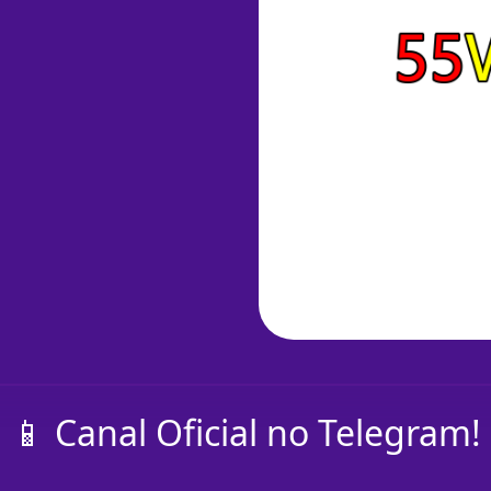
📱 Canal Oficial no Telegram!