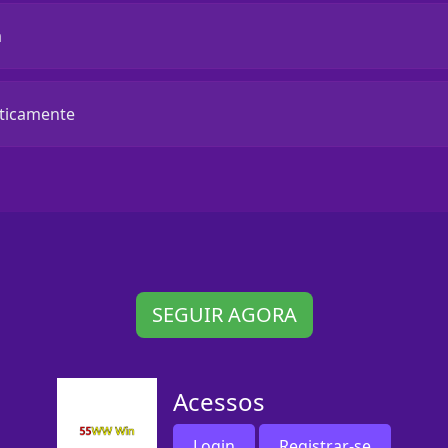
a
aticamente
SEGUIR AGORA
Acessos
Login
Registrar-se