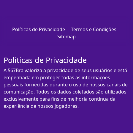
Políticas de Privacidade
Termos e Condições
Sitemap
Políticas de Privacidade
A 567Bra valoriza a privacidade de seus usuários e está
empenhada em proteger todas as informações
pessoais fornecidas durante o uso de nossos canais de
comunicação. Todos os dados coletados são utilizados
exclusivamente para fins de melhoria contínua da
experiência de nossos jogadores.