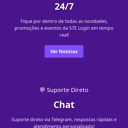
24/7
Fique por dentro de todas as novidades,
promoções e eventos da 57E Login em tempo
real!
Ver Notícias
💬 Suporte Direto
Chat
Suporte direto via Telegram, respostas rápidas e
atendimento personalizado!