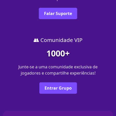
Falar Suporte
👥 Comunidade VIP
1000+
Junte-se a uma comunidade exclusiva de
jogadores e compartilhe experiências!
Entrar Grupo