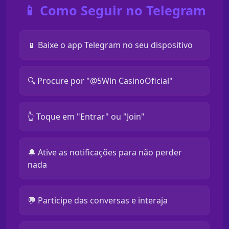
📱 Como Seguir no Telegram
📱 Baixe o app Telegram no seu dispositivo
🔍 Procure por "@5Win CasinoOficial"
👆 Toque em "Entrar" ou "Join"
🔔 Ative as notificações para não perder
nada
💬 Participe das conversas e interaja