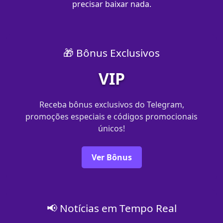
precisar baixar nada.
🎁 Bônus Exclusivos
VIP
Receba bônus exclusivos do Telegram,
promoções especiais e códigos promocionais
únicos!
Ver Bônus
📢 Notícias em Tempo Real