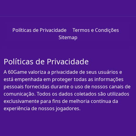
Políticas de Privacidade
Termos e Condições
Sitemap
Políticas de Privacidade
A 60Game valoriza a privacidade de seus usuários e
está empenhada em proteger todas as informações
pessoais fornecidas durante o uso de nossos canais de
comunicação. Todos os dados coletados são utilizados
exclusivamente para fins de melhoria contínua da
experiência de nossos jogadores.