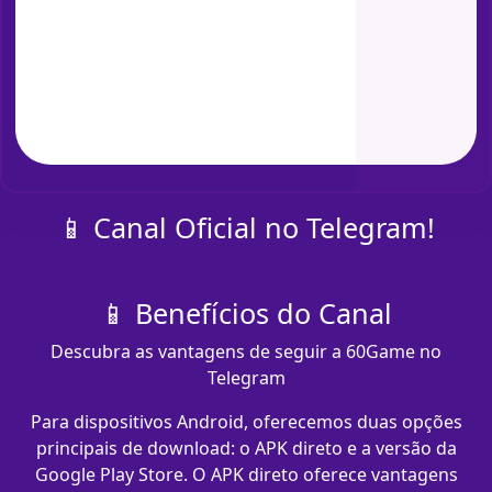
📱 Canal Oficial no Telegram!
📱 Benefícios do Canal
Descubra as vantagens de seguir a 60Game no
Telegram
Para dispositivos Android, oferecemos duas opções
principais de download: o APK direto e a versão da
Google Play Store. O APK direto oferece vantagens