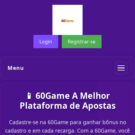
Login
Registrar-se
Menu
📱 60Game A Melhor
Plataforma de Apostas
Cadastre-se na 60Game para ganhar bônus no
cadastro e em cada recarga. Com a 60Game, você