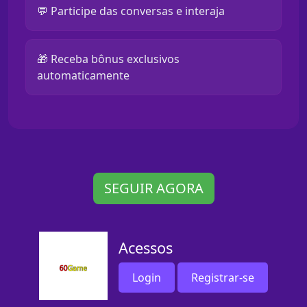
💬 Participe das conversas e interaja
🎁 Receba bônus exclusivos
automaticamente
SEGUIR AGORA
Acessos
Login
Registrar-se