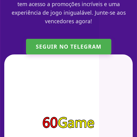
tem acesso a promoções incríveis e uma
experiência de jogo inigualável. Junte-se aos
vencedores agora!
SEGUIR NO TELEGRAM