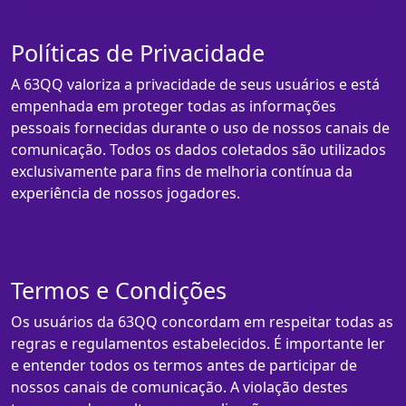
Políticas de Privacidade
A 63QQ valoriza a privacidade de seus usuários e está
empenhada em proteger todas as informações
pessoais fornecidas durante o uso de nossos canais de
comunicação. Todos os dados coletados são utilizados
exclusivamente para fins de melhoria contínua da
experiência de nossos jogadores.
Termos e Condições
Os usuários da 63QQ concordam em respeitar todas as
regras e regulamentos estabelecidos. É importante ler
e entender todos os termos antes de participar de
nossos canais de comunicação. A violação destes