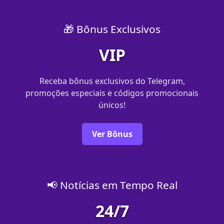
🎁 Bônus Exclusivos
VIP
Receba bônus exclusivos do Telegram,
promoções especiais e códigos promocionais
únicos!
Ver Bônus
📢 Notícias em Tempo Real
24/7