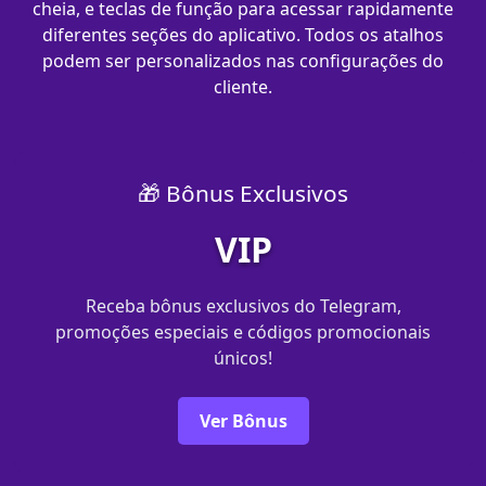
cheia, e teclas de função para acessar rapidamente
diferentes seções do aplicativo. Todos os atalhos
podem ser personalizados nas configurações do
cliente.
🎁 Bônus Exclusivos
VIP
Receba bônus exclusivos do Telegram,
promoções especiais e códigos promocionais
únicos!
Ver Bônus