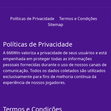
Políticas de Privacidade
Termos e Condições
Sitemap
Políticas de Privacidade
A 666Win valoriza a privacidade de seus usuários e está
empenhada em proteger todas as informações
pessoais fornecidas durante o uso de nossos canais de
comunicação. Todos os dados coletados são utilizados
exclusivamente para fins de melhoria contínua da
experiência de nossos jogadores.
Termos e Condições