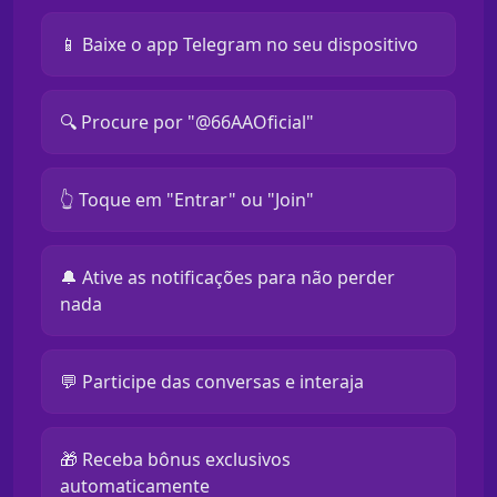
📱 Baixe o app Telegram no seu dispositivo
🔍 Procure por "@66AAOficial"
👆 Toque em "Entrar" ou "Join"
🔔 Ative as notificações para não perder
nada
💬 Participe das conversas e interaja
🎁 Receba bônus exclusivos
automaticamente