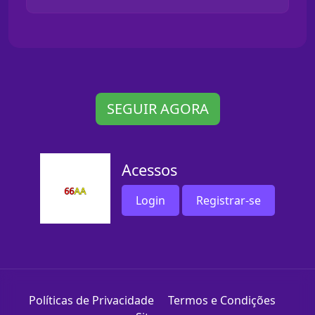
SEGUIR AGORA
Acessos
Login
Registrar-se
Políticas de Privacidade
Termos e Condições