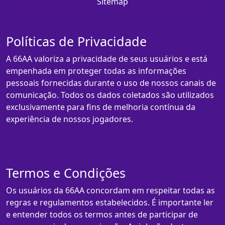
Sitemap
Políticas de Privacidade
A 66AA valoriza a privacidade de seus usuários e está
empenhada em proteger todas as informações
pessoais fornecidas durante o uso de nossos canais de
comunicação. Todos os dados coletados são utilizados
exclusivamente para fins de melhoria contínua da
experiência de nossos jogadores.
Termos e Condições
Os usuários da 66AA concordam em respeitar todas as
regras e regulamentos estabelecidos. É importante ler
e entender todos os termos antes de participar de