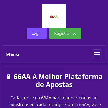
Login
Registrar-se
Menu
📱 66AA A Melhor Plataforma
de Apostas
Cadastre-se na 66AA para ganhar bônus no
cadastro e em cada recarga. Com a 66AA, você