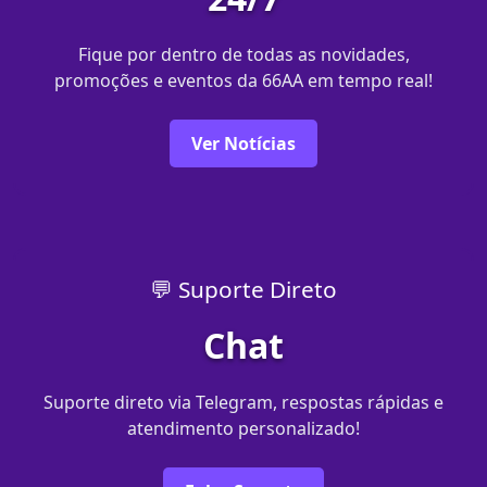
Fique por dentro de todas as novidades,
promoções e eventos da 66AA em tempo real!
Ver Notícias
💬 Suporte Direto
Chat
Suporte direto via Telegram, respostas rápidas e
atendimento personalizado!