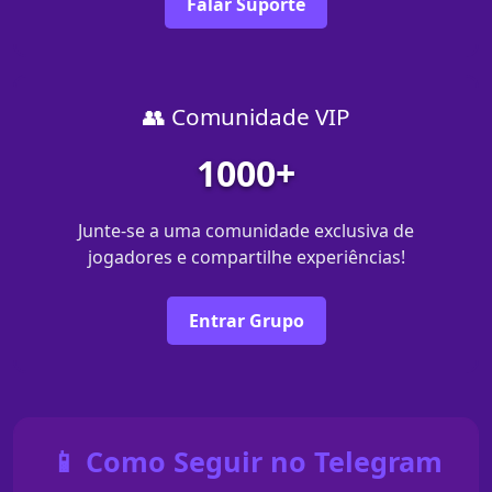
Falar Suporte
👥 Comunidade VIP
1000+
Junte-se a uma comunidade exclusiva de
jogadores e compartilhe experiências!
Entrar Grupo
📱 Como Seguir no Telegram