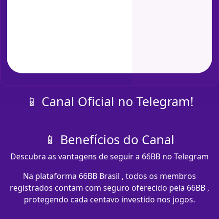
📱 Canal Oficial no Telegram!
📱 Benefícios do Canal
Descubra as vantagens de seguir a 66BB no Telegram
Na plataforma 66BB Brasil , todos os membros
registrados contam com seguro oferecido pela 66BB ,
protegendo cada centavo investido nos jogos.