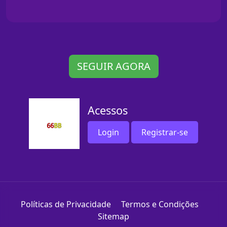
SEGUIR AGORA
Acessos
Login
Registrar-se
Políticas de Privacidade
Termos e Condições
Sitemap