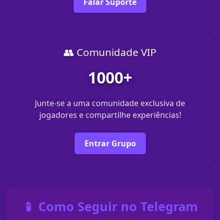
Falar Suporte
👥 Comunidade VIP
1000+
Junte-se a uma comunidade exclusiva de
jogadores e compartilhe experiências!
Entrar Grupo
📱 Como Seguir no Telegram