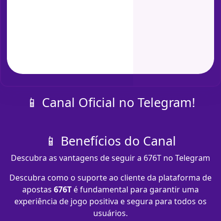
📱 Canal Oficial no Telegram!
📱 Benefícios do Canal
Descubra as vantagens de seguir a 676T no Telegram
Descubra como o suporte ao cliente da plataforma de
apostas
676T
é fundamental para garantir uma
experiência de jogo positiva e segura para todos os
usuários.