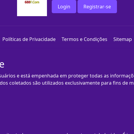
Login
Registrar-se
Políticas de Privacidade
Termos e Condições
Sitemap
de
usuários e está empenhada em proteger todas as informaçõ
os coletados são utilizados exclusivamente para fins de m