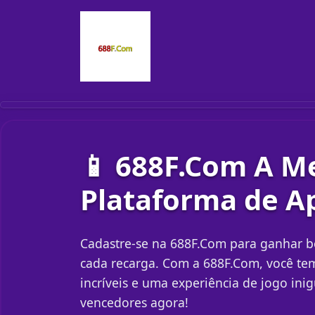
📱 688F.Com A M
Plataforma de A
Cadastre-se na 688F.Com para ganhar b
cada recarga. Com a 688F.Com, você te
incríveis e uma experiência de jogo inig
vencedores agora!