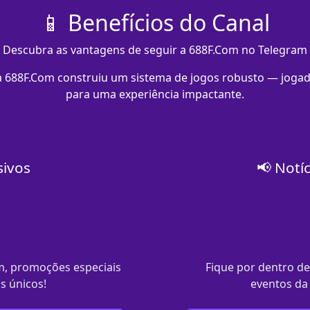
📱 Benefícios do Canal
Descubra as vantagens de seguir a 688F.Com no Telegram
a 688F.Com construiu um sistema de jogos robusto — jogad
para uma experiência impactante.
sivos
📢 Notí
m, promoções especiais
Fique por dentro d
s únicos!
eventos da