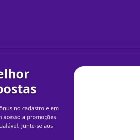
elhor
postas
ônus no cadastro e em
m acesso a promoções
ualável. Junte-se aos