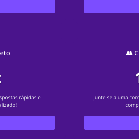
reto
👥 
t
espostas rápidas e
Junte-se a uma com
lizado!
compa
e