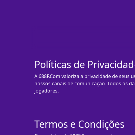
Políticas de Privacida
A 688F.Com valoriza a privacidade de seus 
nossos canais de comunicação. Todos os dad
jogadores.
Termos e Condições