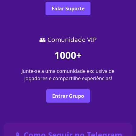
Falar Suporte
👥 Comunidade VIP
1000+
Junte-se a uma comunidade exclusiva de
jogadores e compartilhe experiências!
Entrar Grupo
📱 Como Seguir no Telegram