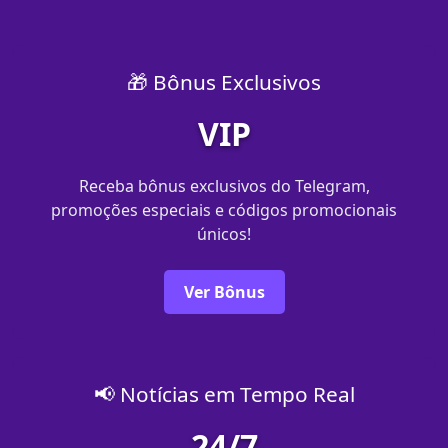
🎁 Bônus Exclusivos
VIP
Receba bônus exclusivos do Telegram,
promoções especiais e códigos promocionais
únicos!
Ver Bônus
📢 Notícias em Tempo Real
24/7