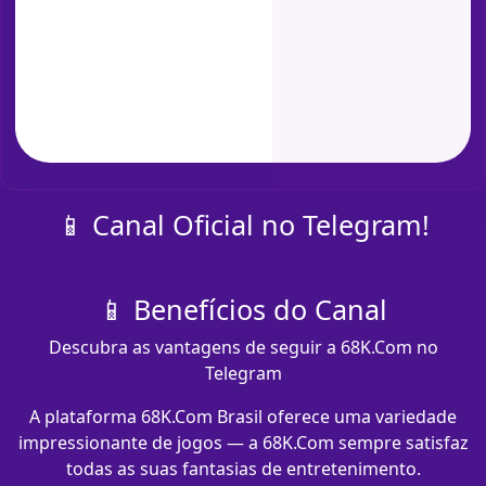
📱 Canal Oficial no Telegram!
📱 Benefícios do Canal
Descubra as vantagens de seguir a 68K.Com no
Telegram
A plataforma 68K.Com Brasil oferece uma variedade
impressionante de jogos — a 68K.Com sempre satisfaz
todas as suas fantasias de entretenimento.