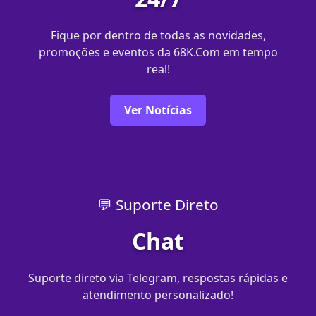
Fique por dentro de todas as novidades,
promoções e eventos da 68K.Com em tempo
real!
Ver Notícias
💬 Suporte Direto
Chat
Suporte direto via Telegram, respostas rápidas e
atendimento personalizado!