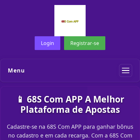
Login
Registrar-se
Menu
📱 68S Com APP A Melhor
Plataforma de Apostas
Cadastre-se na 68S Com APP para ganhar bônus
no cadastro e em cada recarga. Com a 68S Com