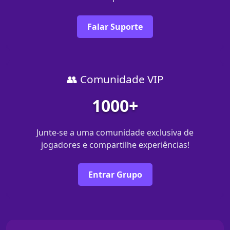
Falar Suporte
👥 Comunidade VIP
1000+
Junte-se a uma comunidade exclusiva de
jogadores e compartilhe experiências!
Entrar Grupo