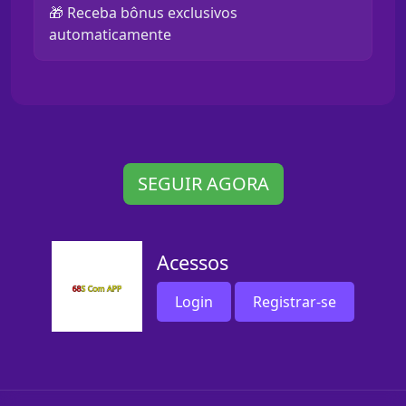
🎁 Receba bônus exclusivos
automaticamente
SEGUIR AGORA
Acessos
Login
Registrar-se