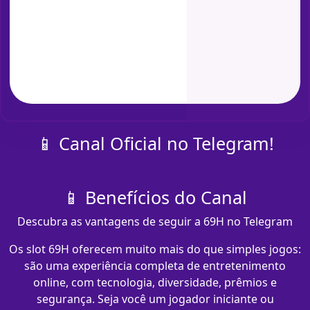
📱 Canal Oficial no Telegram!
📱 Benefícios do Canal
Descubra as vantagens de seguir a 69H no Telegram
Os slot 69H oferecem muito mais do que simples jogos:
são uma experiência completa de entretenimento
online, com tecnologia, diversidade, prêmios e
segurança. Seja você um jogador iniciante ou