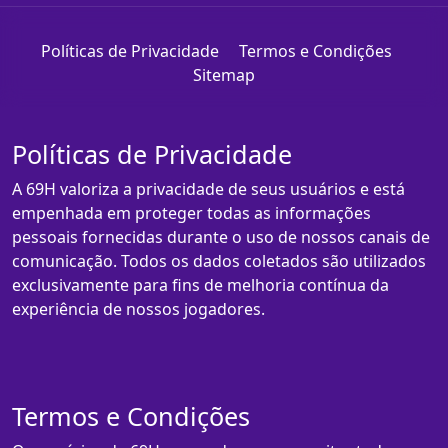
Políticas de Privacidade
Termos e Condições
Sitemap
Políticas de Privacidade
A 69H valoriza a privacidade de seus usuários e está
empenhada em proteger todas as informações
pessoais fornecidas durante o uso de nossos canais de
comunicação. Todos os dados coletados são utilizados
exclusivamente para fins de melhoria contínua da
experiência de nossos jogadores.
Termos e Condições