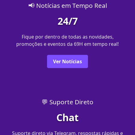
📢 Notícias em Tempo Real
24/7
Fique por dentro de todas as novidades,
promoções e eventos da 69H em tempo real!
Ver Notícias
💬 Suporte Direto
Chat
Suporte direto via Telegram, respostas rápidas e