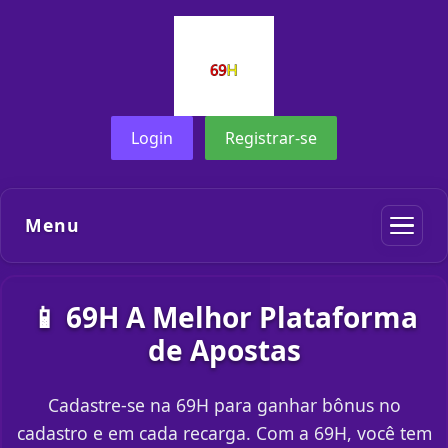
Login
Registrar-se
Menu
📱 69H A Melhor Plataforma
de Apostas
Cadastre-se na 69H para ganhar bônus no
cadastro e em cada recarga. Com a 69H, você tem