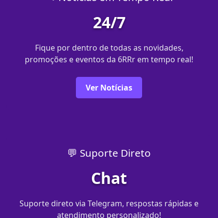
24/7
Fique por dentro de todas as novidades,
promoções e eventos da 6RRr em tempo real!
Ver Notícias
💬 Suporte Direto
Chat
Suporte direto via Telegram, respostas rápidas e
atendimento personalizado!