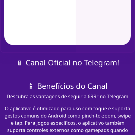
📱 Canal Oficial no Telegram!
📱 Benefícios do Canal
Descubra as vantagens de seguir a 6RRr no Telegram
O aplicativo é otimizado para uso com toque e suporta
gestos comuns do Android como pinch-to-zoom, swipe
e tap. Para jogos específicos, o aplicativo também
suporta controles externos como gamepads quando