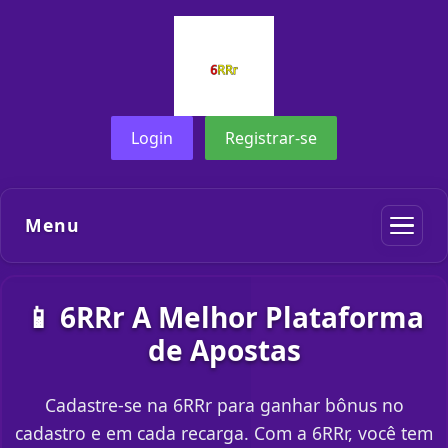
Login
Registrar-se
Menu
📱 6RRr A Melhor Plataforma
de Apostas
Cadastre-se na 6RRr para ganhar bônus no
cadastro e em cada recarga. Com a 6RRr, você tem