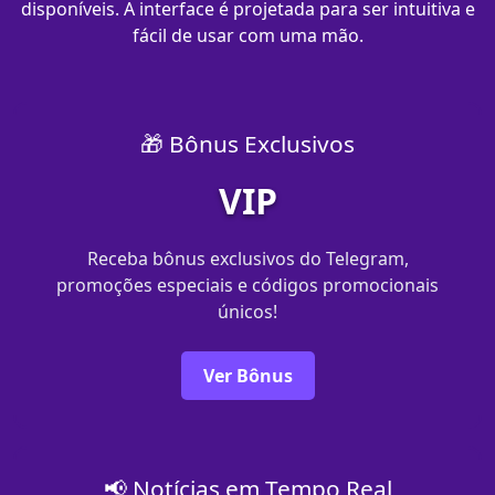
disponíveis. A interface é projetada para ser intuitiva e
fácil de usar com uma mão.
🎁 Bônus Exclusivos
VIP
Receba bônus exclusivos do Telegram,
promoções especiais e códigos promocionais
únicos!
Ver Bônus
📢 Notícias em Tempo Real