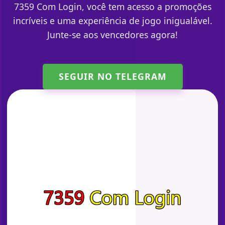
7359 Com Login, você tem acesso a promoções
incríveis e uma experiência de jogo inigualável.
Junte-se aos vencedores agora!
SEGUIR NO TELEGRAM