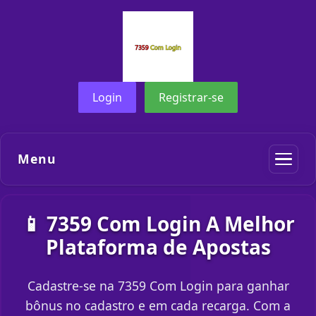
Login
Registrar-se
Menu
📱 7359 Com Login A Melhor
Plataforma de Apostas
Cadastre-se na 7359 Com Login para ganhar
bônus no cadastro e em cada recarga. Com a