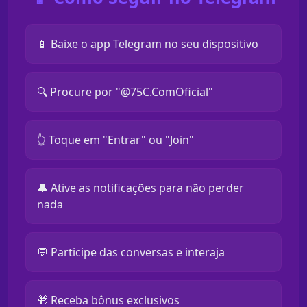
📱 Baixe o app Telegram no seu dispositivo
🔍 Procure por "@75C.ComOficial"
👆 Toque em "Entrar" ou "Join"
🔔 Ative as notificações para não perder
nada
💬 Participe das conversas e interaja
🎁 Receba bônus exclusivos