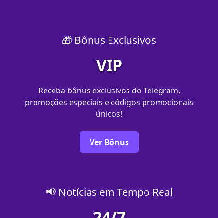
🎁 Bônus Exclusivos
VIP
Receba bônus exclusivos do Telegram,
promoções especiais e códigos promocionais
únicos!
Ver Bônus
📢 Notícias em Tempo Real
24/7