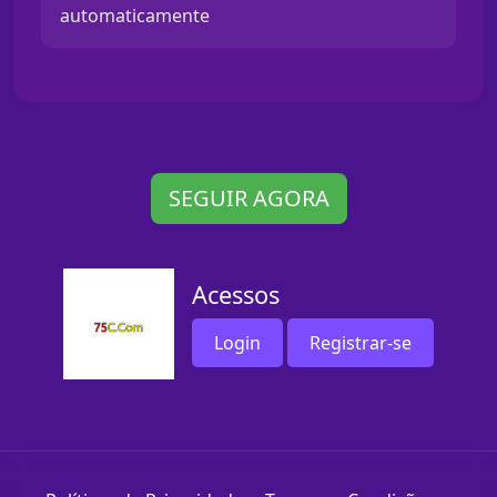
automaticamente
SEGUIR AGORA
Acessos
Login
Registrar-se