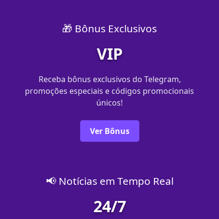
🎁 Bônus Exclusivos
VIP
Receba bônus exclusivos do Telegram,
promoções especiais e códigos promocionais
únicos!
Ver Bônus
📢 Notícias em Tempo Real
24/7