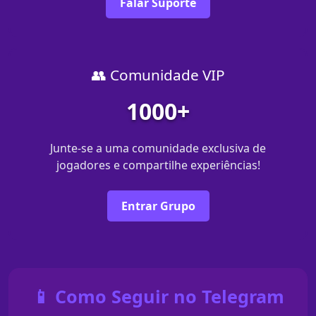
Falar Suporte
👥 Comunidade VIP
1000+
Junte-se a uma comunidade exclusiva de
jogadores e compartilhe experiências!
Entrar Grupo
📱 Como Seguir no Telegram