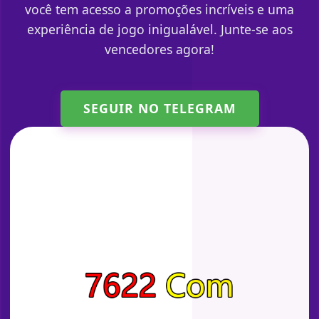
você tem acesso a promoções incríveis e uma
experiência de jogo inigualável. Junte-se aos
vencedores agora!
SEGUIR NO TELEGRAM