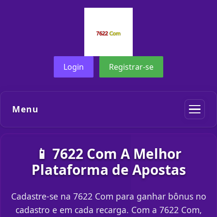
Login
Registrar-se
Menu
📱 7622 Com A Melhor
Plataforma de Apostas
Cadastre-se na 7622 Com para ganhar bônus no
cadastro e em cada recarga. Com a 7622 Com,