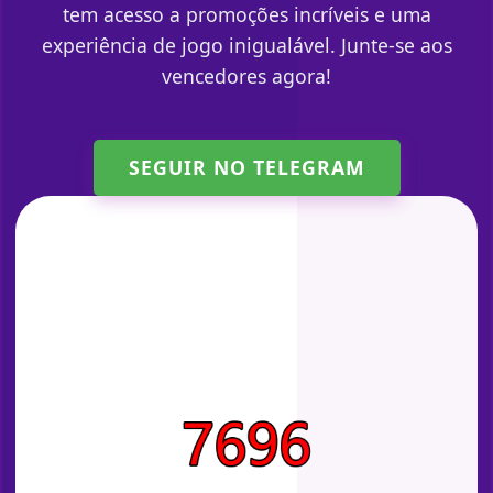
tem acesso a promoções incríveis e uma
experiência de jogo inigualável. Junte-se aos
vencedores agora!
SEGUIR NO TELEGRAM