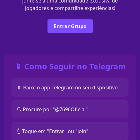
Junte-se a uma comunidade exclusiva de
jogadores e compartilhe experiências!
Entrar Grupo
📱 Como Seguir no Telegram
📱 Baixe o app Telegram no seu dispositivo
🔍 Procure por "@7696Oficial"
👆 Toque em "Entrar" ou "Join"