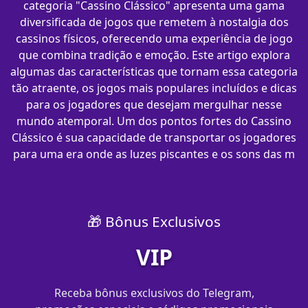
categoria "Cassino Clássico" apresenta uma gama
diversificada de jogos que remetem à nostalgia dos
cassinos físicos, oferecendo uma experiência de jogo
que combina tradição e emoção. Este artigo explora
algumas das características que tornam essa categoria
tão atraente, os jogos mais populares incluídos e dicas
para os jogadores que desejam mergulhar nesse
mundo atemporal. Um dos pontos fortes do Cassino
Clássico é sua capacidade de transportar os jogadores
para uma era onde as luzes piscantes e os sons das m
🎁 Bônus Exclusivos
VIP
Receba bônus exclusivos do Telegram,