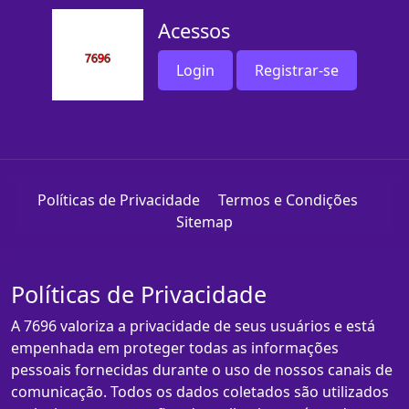
Acessos
Login
Registrar-se
Políticas de Privacidade
Termos e Condições
Sitemap
Políticas de Privacidade
A 7696 valoriza a privacidade de seus usuários e está
empenhada em proteger todas as informações
pessoais fornecidas durante o uso de nossos canais de
comunicação. Todos os dados coletados são utilizados