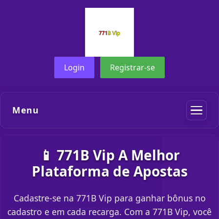
Login
Registrar-se
Menu
📱 771B Vip A Melhor
Plataforma de Apostas
Cadastre-se na 771B Vip para ganhar bônus no
cadastro e em cada recarga. Com a 771B Vip, você