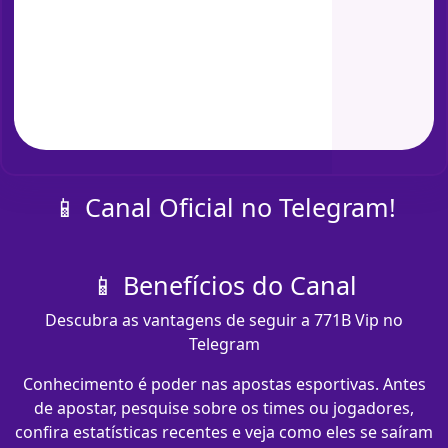
📱 Canal Oficial no Telegram!
📱 Benefícios do Canal
Descubra as vantagens de seguir a 771B Vip no
Telegram
Conhecimento é poder nas apostas esportivas. Antes
de apostar, pesquise sobre os times ou jogadores,
confira estatísticas recentes e veja como eles se saíram