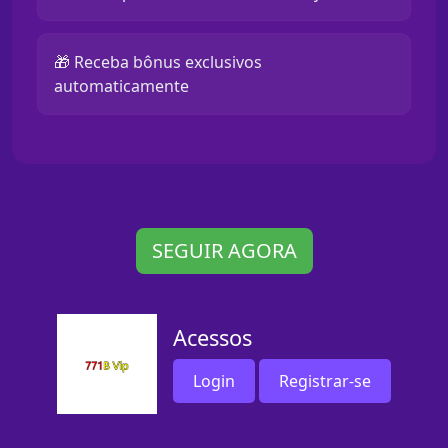
🎁 Receba bônus exclusivos
automaticamente
SEGUIR AGORA
Acessos
Login
Registrar-se