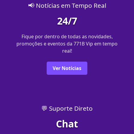
📢 Notícias em Tempo Real
24/7
Fique por dentro de todas as novidades,
promoções e eventos da 771B Vip em tempo
real!
Ver Notícias
💬 Suporte Direto
Chat