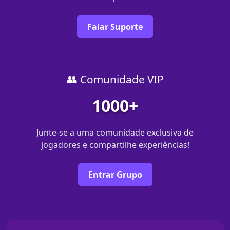
Falar Suporte
👥 Comunidade VIP
1000+
Junte-se a uma comunidade exclusiva de
jogadores e compartilhe experiências!
Entrar Grupo