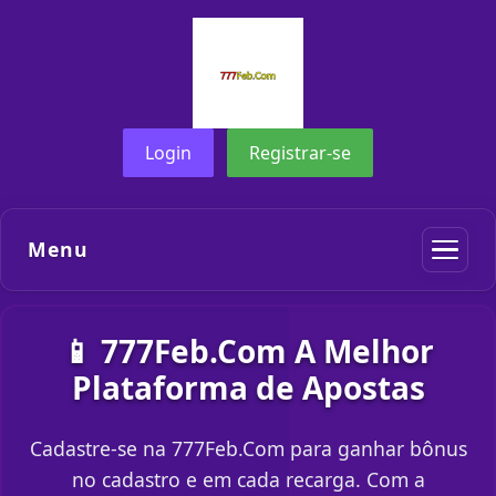
Login
Registrar-se
Menu
📱 777Feb.Com A Melhor
Plataforma de Apostas
Cadastre-se na 777Feb.Com para ganhar bônus
no cadastro e em cada recarga. Com a