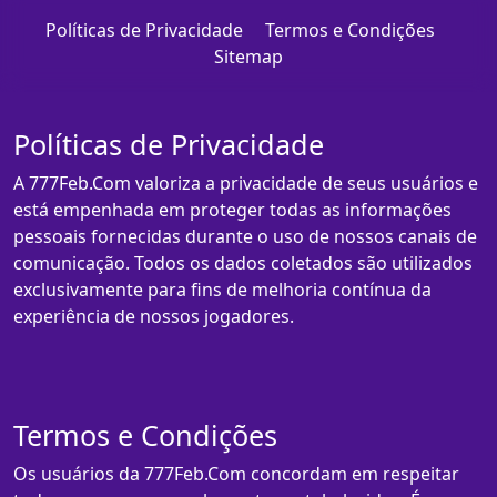
Políticas de Privacidade
Termos e Condições
Sitemap
Políticas de Privacidade
A 777Feb.Com valoriza a privacidade de seus usuários e
está empenhada em proteger todas as informações
pessoais fornecidas durante o uso de nossos canais de
comunicação. Todos os dados coletados são utilizados
exclusivamente para fins de melhoria contínua da
experiência de nossos jogadores.
Termos e Condições
Os usuários da 777Feb.Com concordam em respeitar