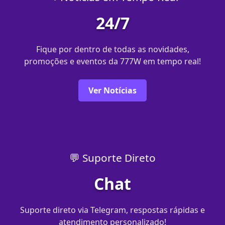
24/7
Fique por dentro de todas as novidades,
promoções e eventos da 777W em tempo real!
Ver Notícias
💬 Suporte Direto
Chat
Suporte direto via Telegram, respostas rápidas e
atendimento personalizado!