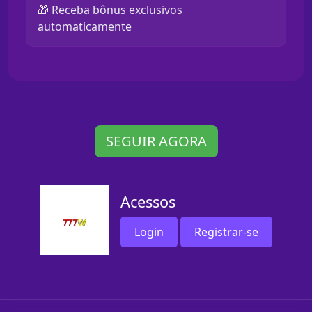
🎁 Receba bônus exclusivos
automaticamente
SEGUIR AGORA
Acessos
Login
Registrar-se