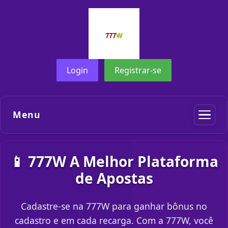
Login
Registrar-se
Menu
📱 777W A Melhor Plataforma
de Apostas
Cadastre-se na 777W para ganhar bônus no
cadastro e em cada recarga. Com a 777W, você