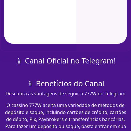
📱 Canal Oficial no Telegram!
📱 Benefícios do Canal
Descubra as vantagens de seguir a 777W no Telegram
O cassino 777W aceita uma variedade de métodos de
depósito e saque, incluindo cartões de crédito, cartões
de débito, Pix, Paybrokers e transferências bancárias.
Para fazer um depósito ou saque, basta entrar em sua