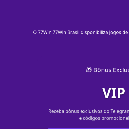
O 77Win 77Win Brasil disponibiliza jogos d
🎁 Bônus Exclu
VIP
Receba bônus exclusivos do Telegra
e códigos promocionai