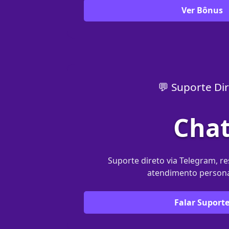
Ver Bônus
💬 Suporte Di
Cha
Suporte direto via Telegram, r
atendimento persona
Falar Suport