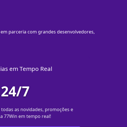
o, em parceria com grandes desenvolvedores,
cias em Tempo Real
24/7
e todas as novidades, promoções e
a 77Win em tempo real!