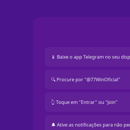
📱 Baixe o app Telegram no seu disp
🔍 Procure por "@77WinOficial"
👆 Toque em "Entrar" ou "Join"
🔔 Ative as notificações para não p