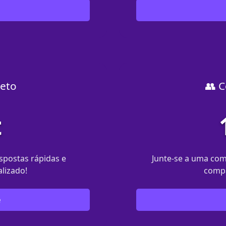
reto
👥 
t
espostas rápidas e
Junte-se a uma com
lizado!
compa
e