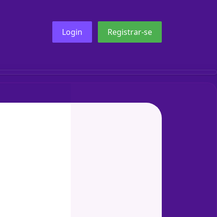
Login
Registrar-se