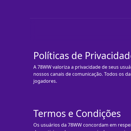
Políticas de Privacida
A 78WW valoriza a privacidade de seus usu
nossos canais de comunicação. Todos os dad
jogadores.
Termos e Condições
Os usuários da 78WW concordam em respeita