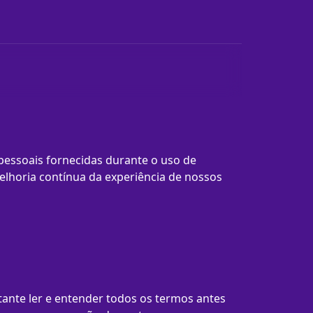
pessoais fornecidas durante o uso de
elhoria contínua da experiência de nossos
ante ler e entender todos os termos antes