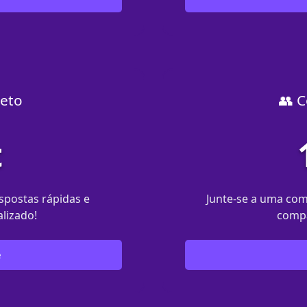
reto
👥 
t
espostas rápidas e
Junte-se a uma com
lizado!
compa
e