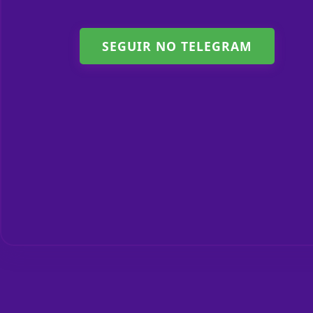
SEGUIR NO TELEGRAM