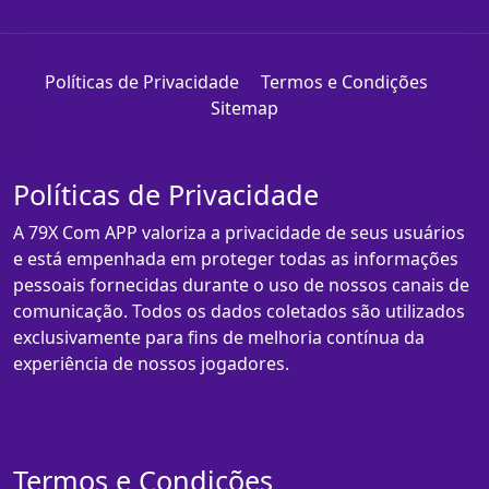
Políticas de Privacidade
Termos e Condições
Sitemap
Políticas de Privacidade
A 79X Com APP valoriza a privacidade de seus usuários
e está empenhada em proteger todas as informações
pessoais fornecidas durante o uso de nossos canais de
comunicação. Todos os dados coletados são utilizados
exclusivamente para fins de melhoria contínua da
experiência de nossos jogadores.
Termos e Condições