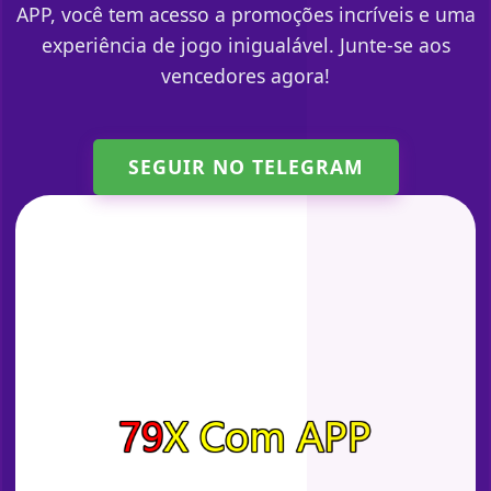
APP, você tem acesso a promoções incríveis e uma
experiência de jogo inigualável. Junte-se aos
vencedores agora!
SEGUIR NO TELEGRAM