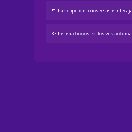
💬 Participe das conversas e interaj
🎁 Receba bônus exclusivos autom