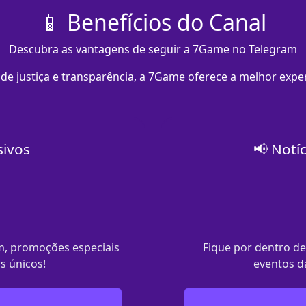
📱 Benefícios do Canal
Descubra as vantagens de seguir a 7Game no Telegram
 de justiça e transparência, a 7Game oferece a melhor expe
sivos
📢 Notí
m, promoções especiais
Fique por dentro d
s únicos!
eventos d