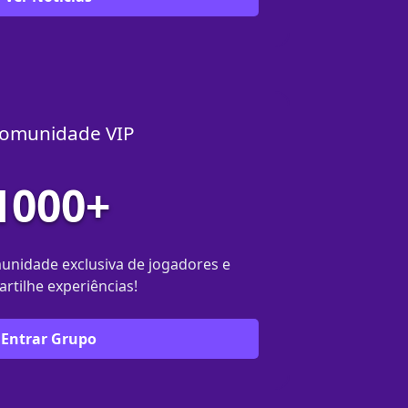
Comunidade VIP
1000+
unidade exclusiva de jogadores e
rtilhe experiências!
Entrar Grupo