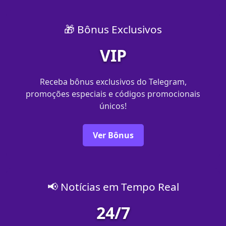
🎁 Bônus Exclusivos
VIP
Receba bônus exclusivos do Telegram,
promoções especiais e códigos promocionais
únicos!
Ver Bônus
📢 Notícias em Tempo Real
24/7