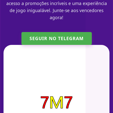
acesso a promoções incríveis e uma experiência
de jogo inigualável. Junte-se aos vencedores
agora!
SEGUIR NO TELEGRAM